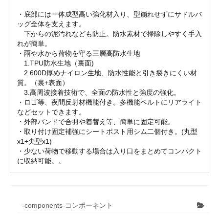
・底部には一体成型高い強化材入り、型崩れせずにサドルバ
ッグ全体を支えます。
下からの泥汚れなども防止。防水素材で掃除しやすく手入
れが簡単。
・雨や水から荷物を守る三層高防水生地
1.TPU防水生地（裏面)
2.600D厚めナイロン生地、防水性能と引き裂きにくい材
質。（裏+表面）
3.高周波接着技術で、全面の防水性と強度の強化。
・ロゴ等、夜間反射材機能付き。多機能ベルトにリアライト
などセットできます。
・外部バンドで合羽や着替え等、簡単に固定可能。
・取り付け固定補強にシートポスト用シム二個付き。(丸型
x1+尖型x1)
・少ない荷物で移動する場合は入り口をまとめてコンパクト
に収納可能。。
-components-コンポーネント