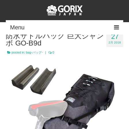
Menu
防水サドルバッグ 巨大ジャン
27
ボ GO-B9d
TOP
2月 2018
posted in:
bag-バッグ-
|
0
product-商品-
-fishing-釣り用品
お問い合わせ