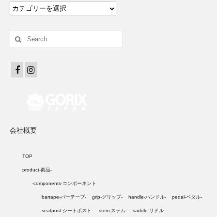
カ
テ
ゴ
リ
Search
ー
for:
会社概要
TOP
product-商品-
-components-コンポーネント
bartape-バーテープ-
grip-グリップ-
handle-ハンドル-
pedal-ペダル-
seatpost-シートポスト-
stem-ステム-
saddle-サドル-